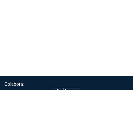
Colabora:
Servicio de autenticación ClaveÚnica®