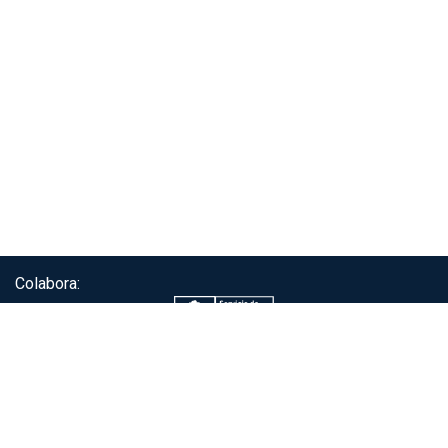
Colabora:
Servicio de autenticación ClaveÚnica®