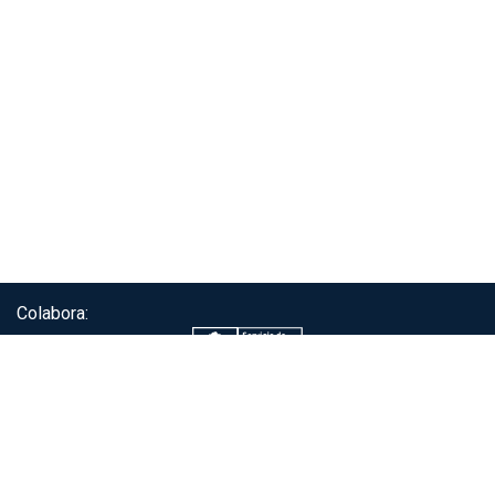
Colabora:
Servicio de autenticación ClaveÚnica®