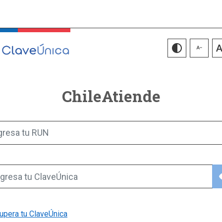
ChileAtiende
gresa tu RUN
vis
gresa tu ClaveÚnica
upera tu ClaveÚnica