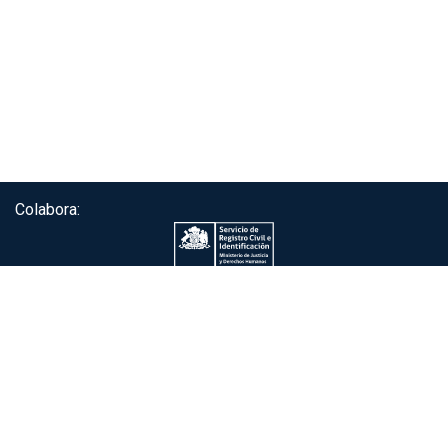
Colabora:
Servicio de autenticación ClaveÚnica®
Gobierno de Chile