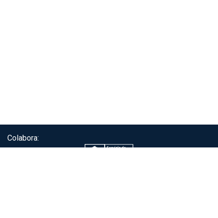
Colabora:
Servicio de autenticación ClaveÚnica®