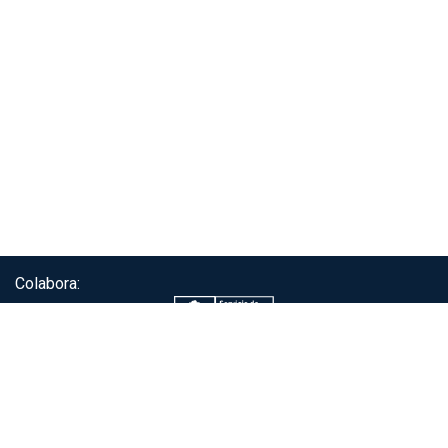
Colabora:
Servicio de autenticación ClaveÚnica®