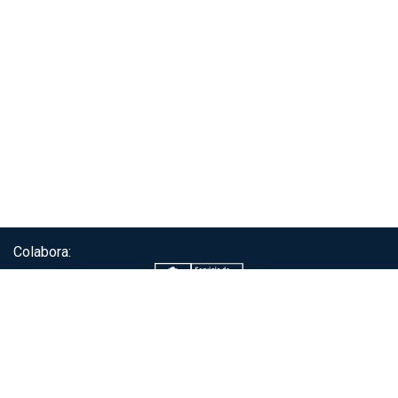
Colabora:
Servicio de autenticación ClaveÚnica®