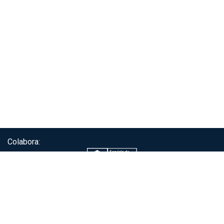
Colabora:
Servicio de autenticación ClaveÚnica®