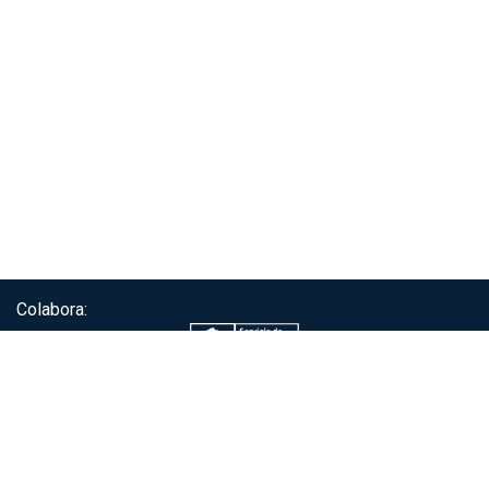
Colabora:
Servicio de autenticación ClaveÚnica®