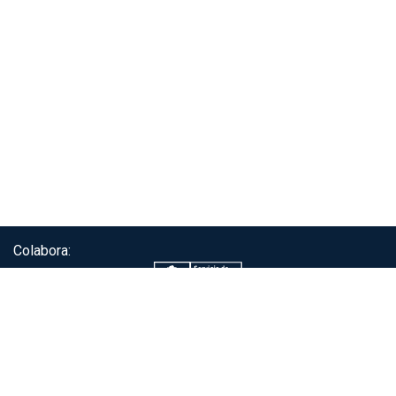
Colabora:
Servicio de autenticación ClaveÚnica®