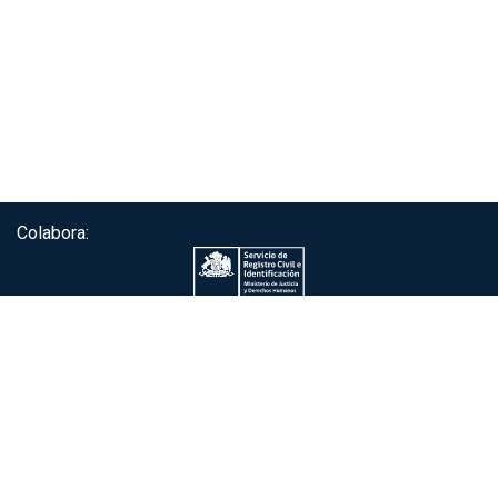
Colabora:
Servicio de autenticación ClaveÚnica®
Gobierno de Chile