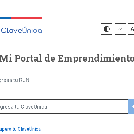
Mi Portal de Emprendimient
gresa tu RUN
vis
gresa tu ClaveÚnica
upera tu ClaveÚnica