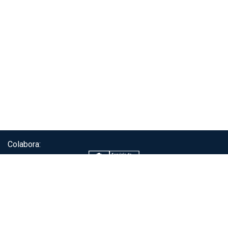
Colabora:
Servicio de autenticación ClaveÚnica®