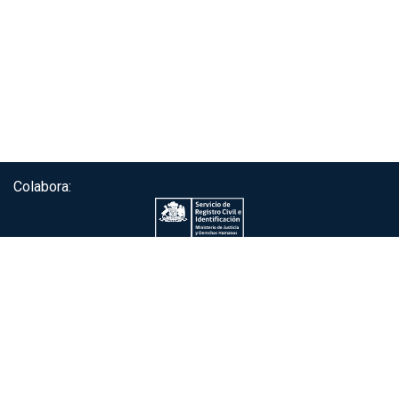
Colabora:
Servicio de autenticación ClaveÚnica®
Gobierno de Chile