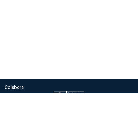
Colabora:
Servicio de autenticación ClaveÚnica®