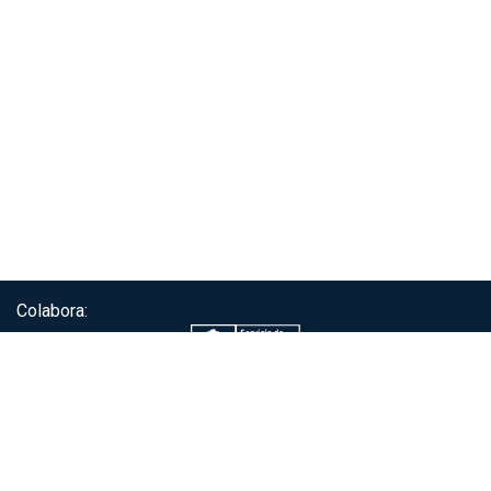
Colabora:
Servicio de autenticación ClaveÚnica®