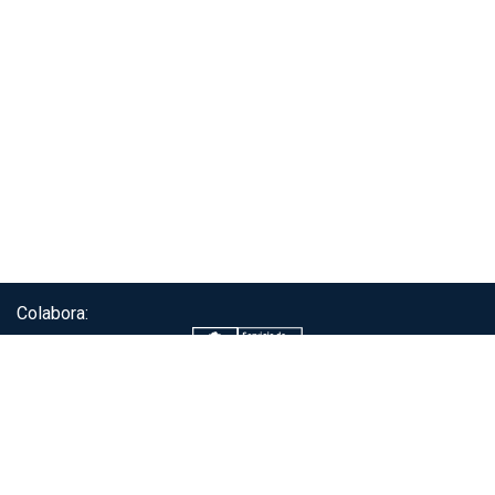
Colabora:
Servicio de autenticación ClaveÚnica®