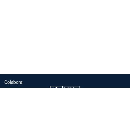
Colabora:
Servicio de autenticación ClaveÚnica®