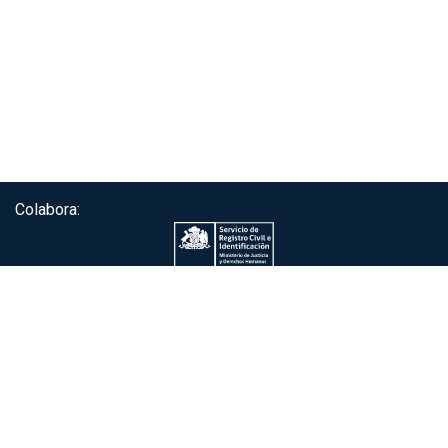
Colabora:
Servicio de autenticación ClaveÚnica®
Gobierno de Chile