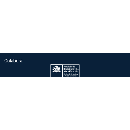
Colabora:
Servicio de autenticación ClaveÚnica®
Gobierno de Chile