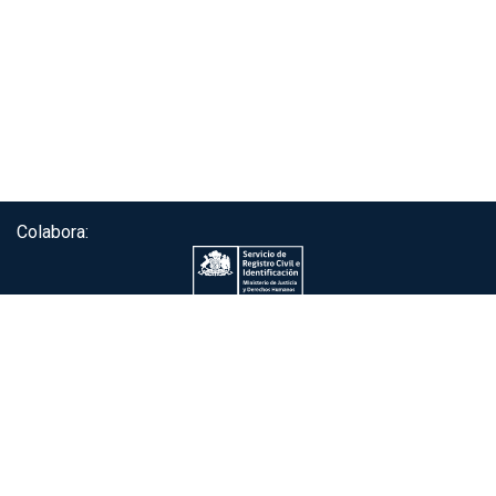
Colabora:
Servicio de autenticación ClaveÚnica®
Gobierno de Chile