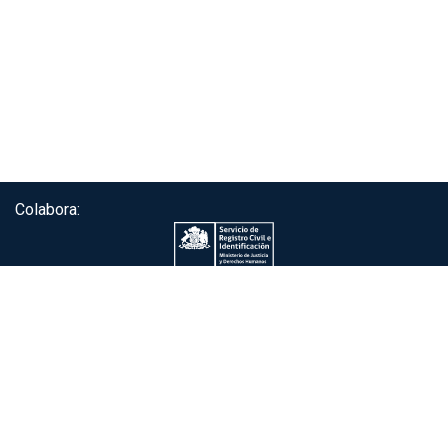
Colabora:
Servicio de autenticación ClaveÚnica®
Gobierno de Chile