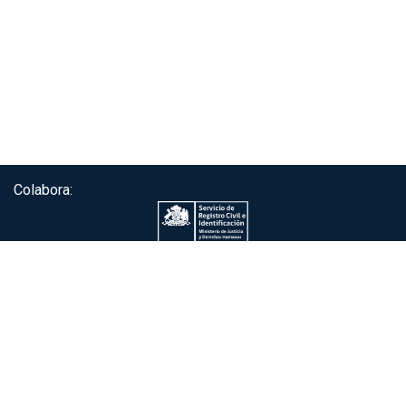
Colabora:
Servicio de autenticación ClaveÚnica®
Gobierno de Chile