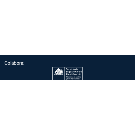
Colabora:
Servicio de autenticación ClaveÚnica®
Gobierno de Chile